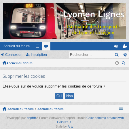
Accueil du forum
Connexion
Inscription
ac
or
on
ns
Accueil du forum
co
u
ne
cri
ec
ur
m
xi
pti
Supprimer les cookies
her
ci
s
on
on
ch
Êtes-vous sûr de vouloir supprimer les cookies de ce forum ?
er
s
Accueil du forum
Accueil du forum
Développé par
phpBB
® Forum Software © phpBB Limited
Color scheme created with
Colorize It
.
Style by
Arty