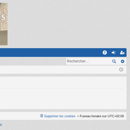
R
A
on
ns
Q
ne
cri
xi
pti
on
on
Supprimer les cookies
Fuseau horaire sur
UTC+02:00
It
.