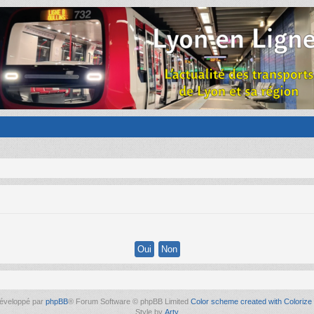
éveloppé par
phpBB
® Forum Software © phpBB Limited
Color scheme created with Colorize 
Style by
Arty