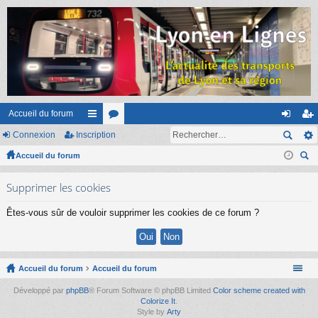
Accueil du forum
Connexion
Inscription
ac
or
on
ns
Accueil du forum
co
u
ne
cri
ec
ur
m
xi
pti
Supprimer les cookies
her
ci
s
on
on
ch
Êtes-vous sûr de vouloir supprimer les cookies de ce forum ?
er
s
Accueil du forum
Accueil du forum
Développé par
phpBB
® Forum Software © phpBB Limited
Color scheme created with
Colorize It
.
Style by
Arty