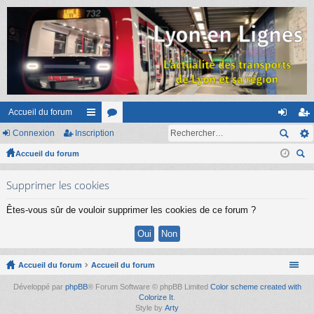
Accueil du forum
Connexion
Inscription
ac
or
on
ns
Accueil du forum
co
u
ne
cri
ec
ur
m
xi
pti
Supprimer les cookies
her
ci
s
on
on
ch
Êtes-vous sûr de vouloir supprimer les cookies de ce forum ?
er
s
Accueil du forum
Accueil du forum
Développé par
phpBB
® Forum Software © phpBB Limited
Color scheme created with
Colorize It
.
Style by
Arty