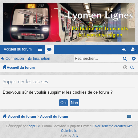
Accueil du forum
Connexion
Inscription
ac
or
on
ns
Accueil du forum
co
u
ne
cri
ec
ur
m
xi
pti
Supprimer les cookies
her
ci
s
on
on
ch
Êtes-vous sûr de vouloir supprimer les cookies de ce forum ?
er
s
Accueil du forum
Accueil du forum
Développé par
phpBB
® Forum Software © phpBB Limited
Color scheme created with
Colorize It
.
Style by
Arty