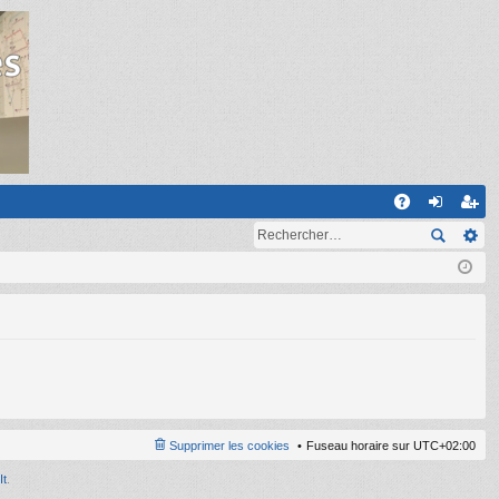
R
A
on
ns
Q
ne
cri
xi
pti
on
on
Supprimer les cookies
Fuseau horaire sur
UTC+02:00
It
.