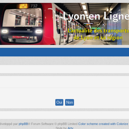
éveloppé par
phpBB
® Forum Software © phpBB Limited
Color scheme created with Colorize 
Style by
Arty