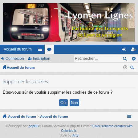
Accueil du forum
Connexion
Inscription
ac
or
on
ns
Accueil du forum
co
u
ne
cri
ec
ur
m
xi
pti
Supprimer les cookies
her
ci
s
on
on
ch
Êtes-vous sûr de vouloir supprimer les cookies de ce forum ?
er
s
Accueil du forum
Accueil du forum
Développé par
phpBB
® Forum Software © phpBB Limited
Color scheme created with
Colorize It
.
Style by
Arty