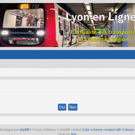
éveloppé par
phpBB
® Forum Software © phpBB Limited
Color scheme created with Colorize 
Style by
Arty