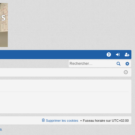
R
A
on
ns
Q
ne
cri
xi
pti
on
on
Supprimer les cookies
Fuseau horaire sur
UTC+02:00
It
.