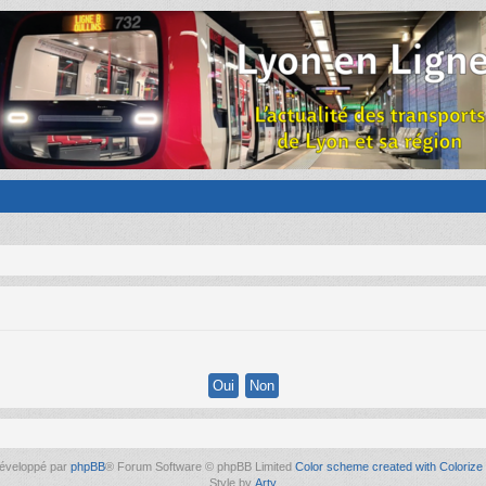
éveloppé par
phpBB
® Forum Software © phpBB Limited
Color scheme created with Colorize 
Style by
Arty