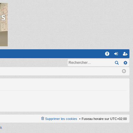
R
A
on
ns
Q
ne
cri
xi
pti
on
on
Supprimer les cookies
Fuseau horaire sur
UTC+02:00
It
.