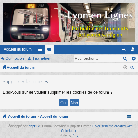
Accueil du forum
Connexion
Inscription
ac
or
on
ns
Accueil du forum
co
u
ne
cri
ec
ur
m
xi
pti
Supprimer les cookies
her
ci
s
on
on
ch
Êtes-vous sûr de vouloir supprimer les cookies de ce forum ?
er
s
Accueil du forum
Accueil du forum
Développé par
phpBB
® Forum Software © phpBB Limited
Color scheme created with
Colorize It
.
Style by
Arty