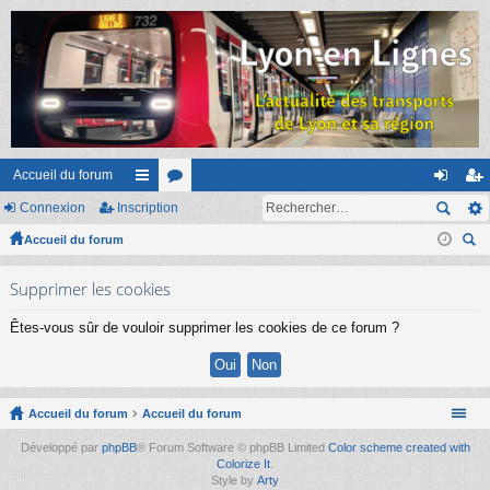
Accueil du forum
Connexion
Inscription
ac
or
on
ns
Accueil du forum
co
u
ne
cri
ec
ur
m
xi
pti
Supprimer les cookies
her
ci
s
on
on
ch
Êtes-vous sûr de vouloir supprimer les cookies de ce forum ?
er
s
Accueil du forum
Accueil du forum
Développé par
phpBB
® Forum Software © phpBB Limited
Color scheme created with
Colorize It
.
Style by
Arty