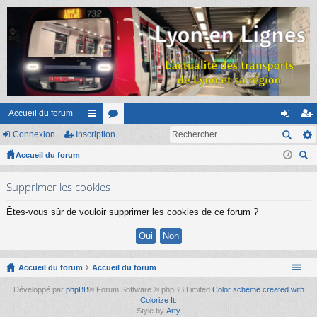
Accueil du forum
Connexion
Inscription
ac
or
on
ns
Accueil du forum
co
u
ne
cri
ec
ur
m
xi
pti
Supprimer les cookies
her
ci
s
on
on
ch
Êtes-vous sûr de vouloir supprimer les cookies de ce forum ?
er
s
Accueil du forum
Accueil du forum
Développé par
phpBB
® Forum Software © phpBB Limited
Color scheme created with
Colorize It
.
Style by
Arty