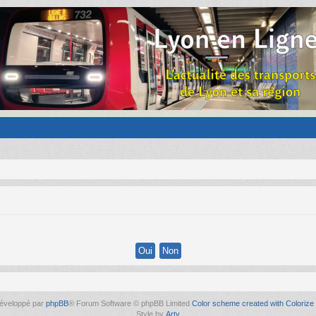
éveloppé par
phpBB
® Forum Software © phpBB Limited
Color scheme created with Colorize 
Style by
Arty