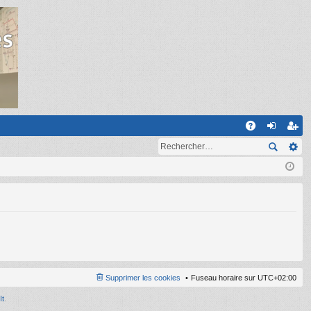
R
A
on
ns
Q
ne
cri
xi
pti
on
on
Supprimer les cookies
Fuseau horaire sur
UTC+02:00
It
.