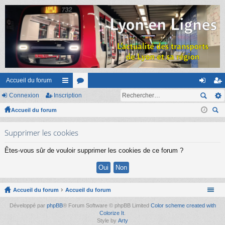
Accueil du forum
Connexion
Inscription
ac
or
on
ns
Accueil du forum
co
u
ne
cri
ec
ur
m
xi
pti
Supprimer les cookies
her
ci
s
on
on
ch
Êtes-vous sûr de vouloir supprimer les cookies de ce forum ?
er
s
Accueil du forum
Accueil du forum
Développé par
phpBB
® Forum Software © phpBB Limited
Color scheme created with
Colorize It
.
Style by
Arty