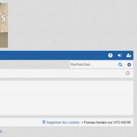
R
A
on
ns
Q
ne
cri
xi
pti
on
on
Supprimer les cookies
Fuseau horaire sur
UTC+02:00
It
.