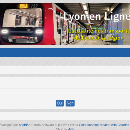
éveloppé par
phpBB
® Forum Software © phpBB Limited
Color scheme created with Colorize 
Style by
Arty