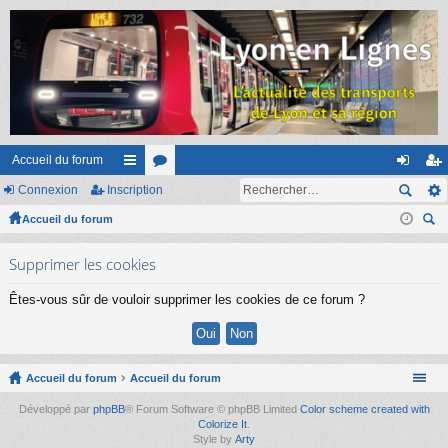
Accueil du forum
Connexion
Inscription
ac
or
on
ns
Accueil du forum
co
u
ne
cri
ec
ur
m
xi
pti
Supprimer les cookies
her
ci
s
on
on
ch
Êtes-vous sûr de vouloir supprimer les cookies de ce forum ?
er
s
Accueil du forum
Accueil du forum
Développé par
phpBB
® Forum Software © phpBB Limited
Color scheme created with
Colorize It
.
Style by
Arty