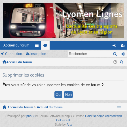
Accueil du forum
Connexion
Inscription
ac
or
on
ns
Accueil du forum
co
u
ne
cri
ec
ur
m
xi
pti
Supprimer les cookies
her
ci
s
on
on
ch
Êtes-vous sûr de vouloir supprimer les cookies de ce forum ?
er
s
Accueil du forum
Accueil du forum
Développé par
phpBB
® Forum Software © phpBB Limited
Color scheme created with
Colorize It
.
Style by
Arty