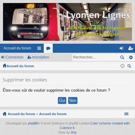
Accueil du forum
Connexion
Inscription
ac
or
on
ns
Accueil du forum
co
u
ne
cri
ec
ur
m
xi
pti
Supprimer les cookies
her
ci
s
on
on
ch
Êtes-vous sûr de vouloir supprimer les cookies de ce forum ?
er
s
Accueil du forum
Accueil du forum
Développé par
phpBB
® Forum Software © phpBB Limited
Color scheme created with
Colorize It
.
Style by
Arty