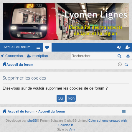
Accueil du forum
Connexion
Inscription
ac
or
on
ns
Accueil du forum
co
u
ne
cri
ec
ur
m
xi
pti
Supprimer les cookies
her
ci
s
on
on
ch
Êtes-vous sûr de vouloir supprimer les cookies de ce forum ?
er
s
Accueil du forum
Accueil du forum
Développé par
phpBB
® Forum Software © phpBB Limited
Color scheme created with
Colorize It
.
Style by
Arty