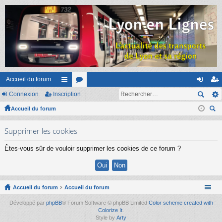
Accueil du forum
Connexion
Inscription
ac
or
on
ns
Accueil du forum
co
u
ne
cri
ec
ur
m
xi
pti
Supprimer les cookies
her
ci
s
on
on
ch
Êtes-vous sûr de vouloir supprimer les cookies de ce forum ?
er
s
Accueil du forum
Accueil du forum
Développé par
phpBB
® Forum Software © phpBB Limited
Color scheme created with
Colorize It
.
Style by
Arty