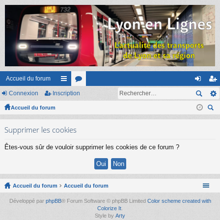
Accueil du forum
Connexion
Inscription
ac
or
on
ns
Accueil du forum
co
u
ne
cri
ec
ur
m
xi
pti
Supprimer les cookies
her
ci
s
on
on
ch
Êtes-vous sûr de vouloir supprimer les cookies de ce forum ?
er
s
Accueil du forum
Accueil du forum
Développé par
phpBB
® Forum Software © phpBB Limited
Color scheme created with
Colorize It
.
Style by
Arty