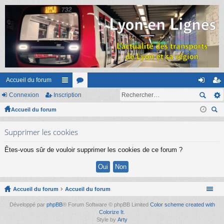
Accueil du forum
Connexion
Inscription
ac
or
on
ns
Accueil du forum
co
u
ne
cri
ec
ur
m
xi
pti
Supprimer les cookies
her
ci
s
on
on
ch
Êtes-vous sûr de vouloir supprimer les cookies de ce forum ?
er
s
Accueil du forum
Accueil du forum
Développé par
phpBB
® Forum Software © phpBB Limited
Color scheme created with
Colorize It
.
Style by
Arty