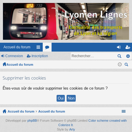
Accueil du forum
Connexion
Inscription
ac
or
on
ns
Accueil du forum
co
u
ne
cri
ec
ur
m
xi
pti
Supprimer les cookies
her
ci
s
on
on
ch
Êtes-vous sûr de vouloir supprimer les cookies de ce forum ?
er
s
Accueil du forum
Accueil du forum
Développé par
phpBB
® Forum Software © phpBB Limited
Color scheme created with
Colorize It
.
Style by
Arty