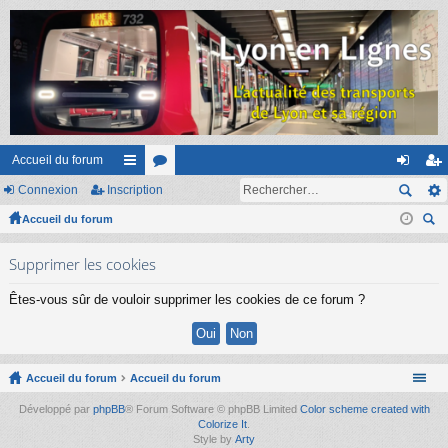
Accueil du forum
Connexion
Inscription
ac
or
on
ns
Accueil du forum
co
u
ne
cri
ec
ur
m
xi
pti
Supprimer les cookies
her
ci
s
on
on
ch
Êtes-vous sûr de vouloir supprimer les cookies de ce forum ?
er
s
Accueil du forum
Accueil du forum
Développé par
phpBB
® Forum Software © phpBB Limited
Color scheme created with
Colorize It
.
Style by
Arty