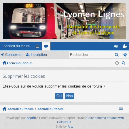
Accueil du forum
Connexion
Inscription
ac
or
on
ns
Accueil du forum
co
u
ne
cri
ec
ur
m
xi
pti
Supprimer les cookies
her
ci
s
on
on
ch
Êtes-vous sûr de vouloir supprimer les cookies de ce forum ?
er
s
Accueil du forum
Accueil du forum
Développé par
phpBB
® Forum Software © phpBB Limited
Color scheme created with
Colorize It
.
Style by
Arty