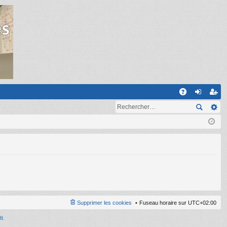
R
A
on
ns
Q
ne
cri
xi
pti
on
on
Supprimer les cookies
Fuseau horaire sur
UTC+02:00
It
.