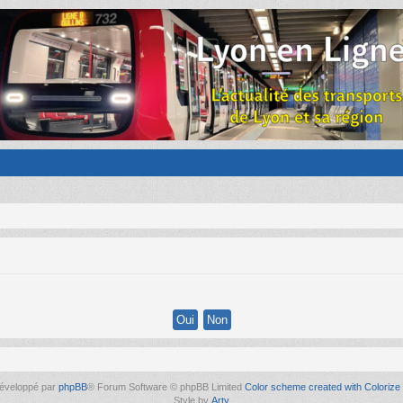
éveloppé par
phpBB
® Forum Software © phpBB Limited
Color scheme created with Colorize 
Style by
Arty