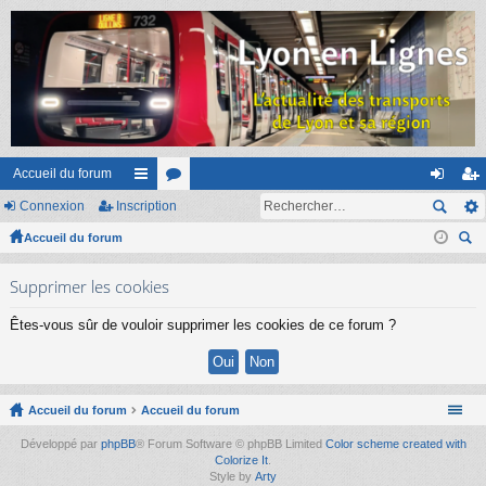
Accueil du forum
Connexion
Inscription
ac
or
on
ns
Accueil du forum
co
u
ne
cri
ec
ur
m
xi
pti
Supprimer les cookies
her
ci
s
on
on
ch
Êtes-vous sûr de vouloir supprimer les cookies de ce forum ?
er
s
Accueil du forum
Accueil du forum
Développé par
phpBB
® Forum Software © phpBB Limited
Color scheme created with
Colorize It
.
Style by
Arty