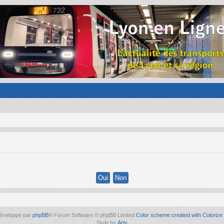
éveloppé par
phpBB
® Forum Software © phpBB Limited
Color scheme created with Colorize 
Style by
Arty