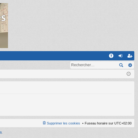
R
A
on
ns
Q
ne
cri
xi
pti
on
on
Supprimer les cookies
Fuseau horaire sur
UTC+02:00
It
.