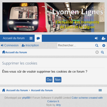
Accueil du forum
Connexion
Inscription
ac
or
on
ns
Accueil du forum
co
u
ne
cri
ec
ur
m
xi
pti
Supprimer les cookies
her
ci
s
on
on
ch
Êtes-vous sûr de vouloir supprimer les cookies de ce forum ?
er
s
Accueil du forum
Accueil du forum
Développé par
phpBB
® Forum Software © phpBB Limited
Color scheme created with
Colorize It
.
Style by
Arty