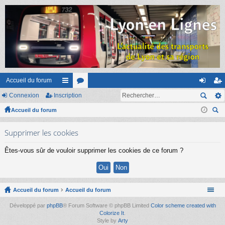
Accueil du forum
Connexion
Inscription
ac
or
on
ns
Accueil du forum
co
u
ne
cri
ec
ur
m
xi
pti
Supprimer les cookies
her
ci
s
on
on
ch
Êtes-vous sûr de vouloir supprimer les cookies de ce forum ?
er
s
Accueil du forum
Accueil du forum
Développé par
phpBB
® Forum Software © phpBB Limited
Color scheme created with
Colorize It
.
Style by
Arty