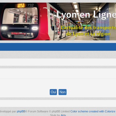
éveloppé par
phpBB
® Forum Software © phpBB Limited
Color scheme created with Colorize 
Style by
Arty