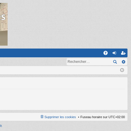
R
A
on
ns
Q
ne
cri
xi
pti
on
on
Supprimer les cookies
Fuseau horaire sur
UTC+02:00
It
.