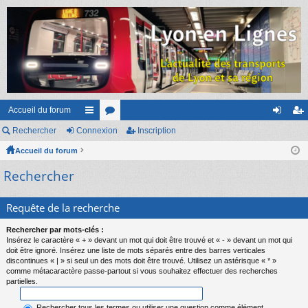
Accueil du forum
Rechercher
Connexion
ac
or
Inscription
on
ns
Accueil du forum
co
u
ne
cri
Rechercher
ur
m
xi
pti
ci
s
on
on
Requête de la recherche
s
Rechercher par mots-clés :
Insérez le caractère « + » devant un mot qui doit être trouvé et « - » devant un mot qui
doit être ignoré. Insérez une liste de mots séparés entre des barres verticales
discontinues « | » si seul un des mots doit être trouvé. Utilisez un astérisque « * »
comme métacaractère passe-partout si vous souhaitez effectuer des recherches
partielles.
Rechercher tous les termes ou utiliser une question comme élément