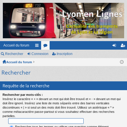
Accueil du forum
Rechercher
Connexion
ac
or
Inscription
on
ns
Accueil du forum
co
u
ne
cri
Rechercher
ur
m
xi
pti
ci
s
on
on
Requête de la recherche
s
Rechercher par mots-clés :
Insérez le caractère « + » devant un mot qui doit être trouvé et « - » devant un mot qui
doit être ignoré. Insérez une liste de mots séparés entre des barres verticales
discontinues « | » si seul un des mots doit être trouvé. Utilisez un astérisque « * »
comme métacaractère passe-partout si vous souhaitez effectuer des recherches
partielles.
Rechercher tous les termes ou utiliser une question comme élément