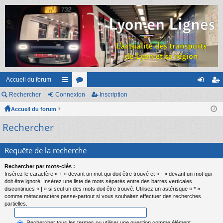
Accueil du forum
Rechercher
Connexion
ac
or
Inscription
on
ns
Accueil du forum
co
u
ne
cri
Rechercher
ur
m
xi
pti
ci
s
on
on
Requête de la recherche
s
Rechercher par mots-clés :
Insérez le caractère « + » devant un mot qui doit être trouvé et « - » devant un mot qui
doit être ignoré. Insérez une liste de mots séparés entre des barres verticales
discontinues « | » si seul un des mots doit être trouvé. Utilisez un astérisque « * »
comme métacaractère passe-partout si vous souhaitez effectuer des recherches
partielles.
Rechercher tous les termes ou utiliser une question comme élément