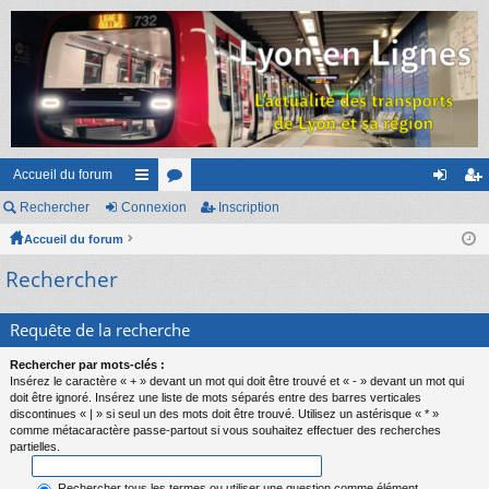
Accueil du forum
Rechercher
Connexion
ac
or
Inscription
on
ns
Accueil du forum
co
u
ne
cri
Rechercher
ur
m
xi
pti
ci
s
on
on
Requête de la recherche
s
Rechercher par mots-clés :
Insérez le caractère « + » devant un mot qui doit être trouvé et « - » devant un mot qui
doit être ignoré. Insérez une liste de mots séparés entre des barres verticales
discontinues « | » si seul un des mots doit être trouvé. Utilisez un astérisque « * »
comme métacaractère passe-partout si vous souhaitez effectuer des recherches
partielles.
Rechercher tous les termes ou utiliser une question comme élément