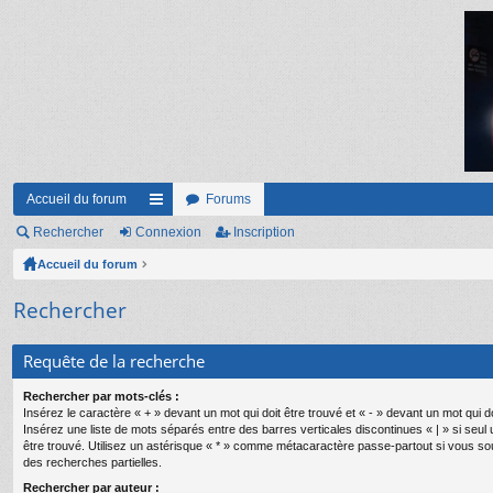
Accueil du forum
Forums
Rechercher
Connexion
ac
Inscription
Accueil du forum
co
ur
Rechercher
ci
Requête de la recherche
s
Rechercher par mots-clés :
Insérez le caractère « + » devant un mot qui doit être trouvé et « - » devant un mot qui do
Insérez une liste de mots séparés entre des barres verticales discontinues « | » si seul
être trouvé. Utilisez un astérisque « * » comme métacaractère passe-partout si vous so
des recherches partielles.
Rechercher par auteur :