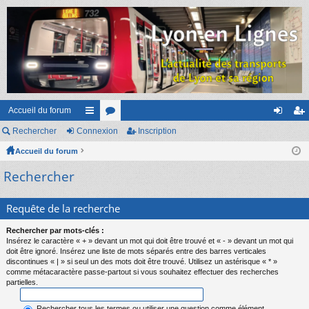
Accueil du forum
Rechercher
Connexion
ac
or
Inscription
on
ns
Accueil du forum
co
u
ne
cri
Rechercher
ur
m
xi
pti
ci
s
on
on
Requête de la recherche
s
Rechercher par mots-clés :
Insérez le caractère « + » devant un mot qui doit être trouvé et « - » devant un mot qui
doit être ignoré. Insérez une liste de mots séparés entre des barres verticales
discontinues « | » si seul un des mots doit être trouvé. Utilisez un astérisque « * »
comme métacaractère passe-partout si vous souhaitez effectuer des recherches
partielles.
Rechercher tous les termes ou utiliser une question comme élément