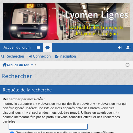
Accueil du forum
Rechercher
Connexion
ac
or
Inscription
on
ns
Accueil du forum
co
u
ne
cri
Rechercher
ur
m
xi
pti
ci
s
on
on
Requête de la recherche
s
Rechercher par mots-clés :
Insérez le caractère « + » devant un mot qui doit être trouvé et « - » devant un mot qui
doit être ignoré. Insérez une liste de mots séparés entre des barres verticales
discontinues « | » si seul un des mots doit être trouvé. Utilisez un astérisque « * »
comme métacaractère passe-partout si vous souhaitez effectuer des recherches
partielles.
Rechercher tous les termes ou utiliser une question comme élément