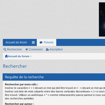
Accueil du forum
Forums
Rechercher
Connexion
ac
Inscription
Accueil du forum
co
ur
Rechercher
ci
Requête de la recherche
s
Rechercher par mots-clés :
Insérez le caractère « + » devant un mot qui doit être trouvé et « - » devant un mot qui do
Insérez une liste de mots séparés entre des barres verticales discontinues « | » si seul
être trouvé. Utilisez un astérisque « * » comme métacaractère passe-partout si vous so
des recherches partielles.
Rechercher par auteur :