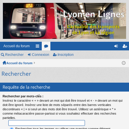
Accueil du forum
Rechercher
Connexion
ac
or
Inscription
on
ns
Accueil du forum
co
u
ne
cri
Rechercher
ur
m
xi
pti
ci
s
on
on
Requête de la recherche
s
Rechercher par mots-clés :
Insérez le caractère « + » devant un mot qui doit être trouvé et « - » devant un mot qui
doit être ignoré. Insérez une liste de mots séparés entre des barres verticales
discontinues « | » si seul un des mots doit être trouvé. Utilisez un astérisque « * »
comme métacaractère passe-partout si vous souhaitez effectuer des recherches
partielles.
Rechercher tous les termes ou utiliser une question comme élément