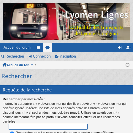
Accueil du forum
Rechercher
Connexion
ac
or
Inscription
on
ns
Accueil du forum
co
u
ne
cri
Rechercher
ur
m
xi
pti
ci
s
on
on
Requête de la recherche
s
Rechercher par mots-clés :
Insérez le caractère « + » devant un mot qui doit être trouvé et « - » devant un mot qui
doit être ignoré. Insérez une liste de mots séparés entre des barres verticales
discontinues « | » si seul un des mots doit être trouvé. Utilisez un astérisque « * »
comme métacaractère passe-partout si vous souhaitez effectuer des recherches
partielles.
Rechercher tous les termes ou utiliser une question comme élément