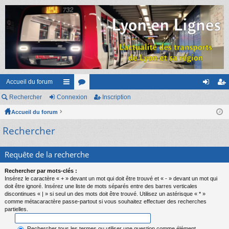
Accueil du forum
Rechercher
Connexion
ac
or
Inscription
on
ns
Accueil du forum
co
u
ne
cri
Rechercher
ur
m
xi
pti
ci
s
on
on
Requête de la recherche
s
Rechercher par mots-clés :
Insérez le caractère « + » devant un mot qui doit être trouvé et « - » devant un mot qui
doit être ignoré. Insérez une liste de mots séparés entre des barres verticales
discontinues « | » si seul un des mots doit être trouvé. Utilisez un astérisque « * »
comme métacaractère passe-partout si vous souhaitez effectuer des recherches
partielles.
Rechercher tous les termes ou utiliser une question comme élément