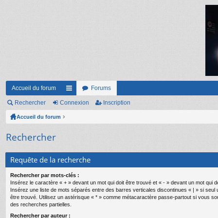
Accueil du forum
Forums
Rechercher
Connexion
ac
Inscription
Accueil du forum
co
ur
Rechercher
ci
Requête de la recherche
s
Rechercher par mots-clés :
Insérez le caractère « + » devant un mot qui doit être trouvé et « - » devant un mot qui do
Insérez une liste de mots séparés entre des barres verticales discontinues « | » si seul
être trouvé. Utilisez un astérisque « * » comme métacaractère passe-partout si vous so
des recherches partielles.
Rechercher par auteur :