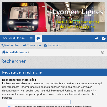
Accueil du forum
Rechercher
Connexion
ac
or
Inscription
on
ns
Accueil du forum
co
u
ne
cri
Rechercher
ur
m
xi
pti
ci
s
on
on
Requête de la recherche
s
Rechercher par mots-clés :
Insérez le caractère « + » devant un mot qui doit être trouvé et « - » devant un mot qui
doit être ignoré. Insérez une liste de mots séparés entre des barres verticales
discontinues « | » si seul un des mots doit être trouvé. Utilisez un astérisque « * »
comme métacaractère passe-partout si vous souhaitez effectuer des recherches
partielles.
Rechercher tous les termes ou utiliser une question comme élément