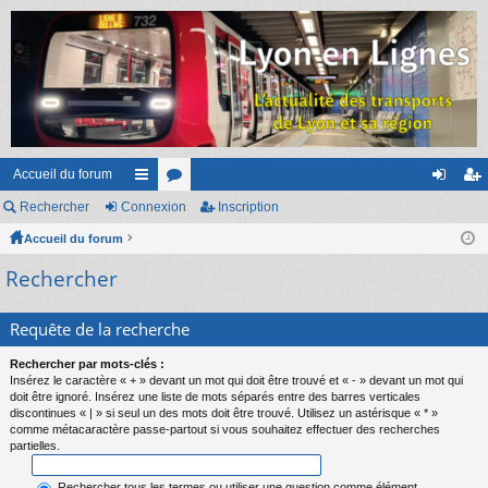
Accueil du forum
Rechercher
Connexion
ac
or
Inscription
on
ns
Accueil du forum
co
u
ne
cri
Rechercher
ur
m
xi
pti
ci
s
on
on
Requête de la recherche
s
Rechercher par mots-clés :
Insérez le caractère « + » devant un mot qui doit être trouvé et « - » devant un mot qui
doit être ignoré. Insérez une liste de mots séparés entre des barres verticales
discontinues « | » si seul un des mots doit être trouvé. Utilisez un astérisque « * »
comme métacaractère passe-partout si vous souhaitez effectuer des recherches
partielles.
Rechercher tous les termes ou utiliser une question comme élément