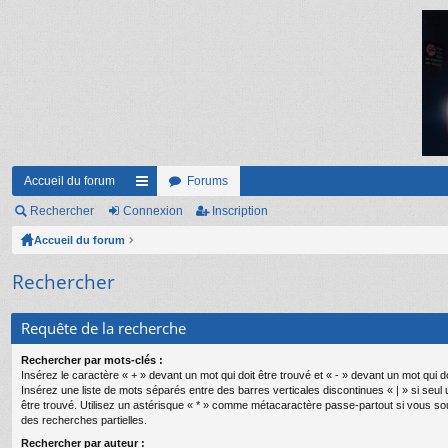
Accueil du forum
Forums
Rechercher
Connexion
ac
Inscription
Accueil du forum
co
ur
Rechercher
ci
Requête de la recherche
s
Rechercher par mots-clés :
Insérez le caractère « + » devant un mot qui doit être trouvé et « - » devant un mot qui do
Insérez une liste de mots séparés entre des barres verticales discontinues « | » si seul
être trouvé. Utilisez un astérisque « * » comme métacaractère passe-partout si vous so
des recherches partielles.
Rechercher par auteur :