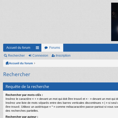
Accueil du forum
Forums
Rechercher
Connexion
ac
Inscription
Accueil du forum
co
ur
Rechercher
ci
Requête de la recherche
s
Rechercher par mots-clés :
Insérez le caractère « + » devant un mot qui doit être trouvé et « - » devant un mot qui do
Insérez une liste de mots séparés entre des barres verticales discontinues « | » si seul
être trouvé. Utilisez un astérisque « * » comme métacaractère passe-partout si vous so
des recherches partielles.
Rechercher par auteur :