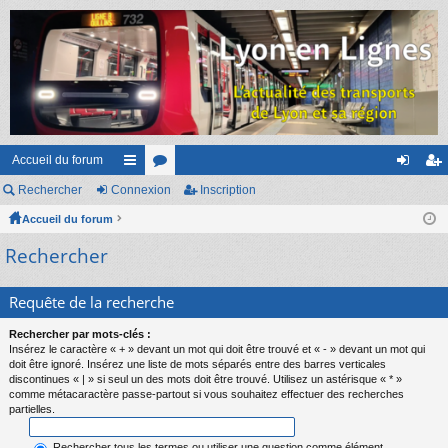
Accueil du forum
Rechercher
Connexion
ac
or
Inscription
on
ns
Accueil du forum
co
u
ne
cri
Rechercher
ur
m
xi
pti
ci
s
on
on
Requête de la recherche
s
Rechercher par mots-clés :
Insérez le caractère « + » devant un mot qui doit être trouvé et « - » devant un mot qui
doit être ignoré. Insérez une liste de mots séparés entre des barres verticales
discontinues « | » si seul un des mots doit être trouvé. Utilisez un astérisque « * »
comme métacaractère passe-partout si vous souhaitez effectuer des recherches
partielles.
Rechercher tous les termes ou utiliser une question comme élément