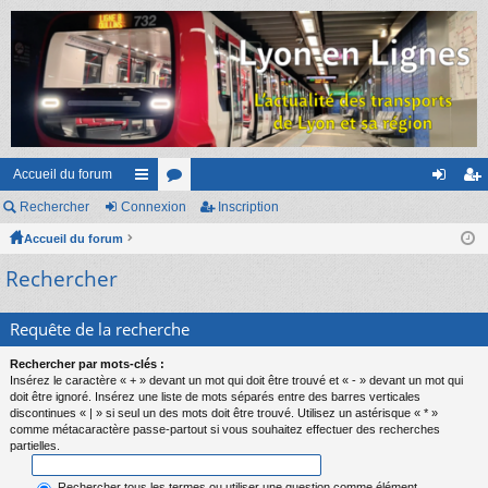
Accueil du forum
Rechercher
Connexion
ac
or
Inscription
on
ns
Accueil du forum
co
u
ne
cri
Rechercher
ur
m
xi
pti
ci
s
on
on
Requête de la recherche
s
Rechercher par mots-clés :
Insérez le caractère « + » devant un mot qui doit être trouvé et « - » devant un mot qui
doit être ignoré. Insérez une liste de mots séparés entre des barres verticales
discontinues « | » si seul un des mots doit être trouvé. Utilisez un astérisque « * »
comme métacaractère passe-partout si vous souhaitez effectuer des recherches
partielles.
Rechercher tous les termes ou utiliser une question comme élément