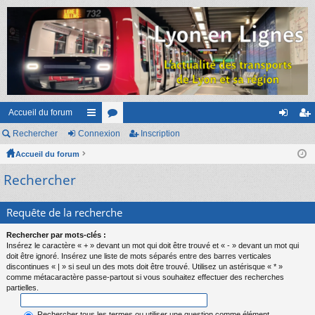
Accueil du forum
Rechercher
Connexion
ac
or
Inscription
on
ns
Accueil du forum
co
u
ne
cri
Rechercher
ur
m
xi
pti
ci
s
on
on
Requête de la recherche
s
Rechercher par mots-clés :
Insérez le caractère « + » devant un mot qui doit être trouvé et « - » devant un mot qui
doit être ignoré. Insérez une liste de mots séparés entre des barres verticales
discontinues « | » si seul un des mots doit être trouvé. Utilisez un astérisque « * »
comme métacaractère passe-partout si vous souhaitez effectuer des recherches
partielles.
Rechercher tous les termes ou utiliser une question comme élément